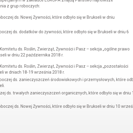
e specjalnym w zakładce EUROPA znajdą Państwo najnowsze
ia z grup roboczych:
oczej ds. Nowej Żywności, które odbyło się w Brukseli w dniu
czej ds. dodatków do żywności, które odbyło się w Brukseli w dniu 6
omitetu ds. Roślin, Zwierząt, Żywności i Pasz – sekcja „ogólne prawo
eli w dniu 22 października 2018 r.
mitetu ds. Roślin, Zwierząt, Żywności i Pasz – sekcja „pozostałości
eli w dniach 18-19 września 2018 r.
boczej ds. zanieczyszczeń środowiskowych i przemysłowych, które od
li.
ej ds. trwałych zanieczyszczeń organicznych, które odbyło się w dniu 
oczej ds. Nowej Żywności, które odbyło się w Brukseli w dniu 10 wrześ