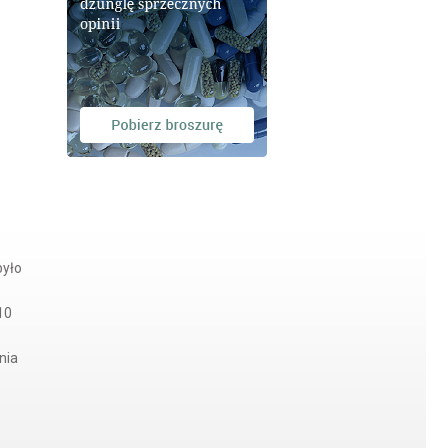
było
10
nia