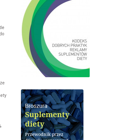
tle
 do
 że
iety
%