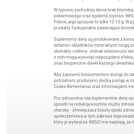
W typowej zachodniej diecie brak błonnik
pokarmowego oraz epidemii otyłości. WHO 
Polsce, jego spożycie to tylko 12-15 g. W 
produkty funkcjonalne zawierające błonnik
Suplementy diety są produkowane z koncen
witamin i składników mineralnych mogą za
ekstrakty roślinne. Jednak właściwości sk
z nich mogą wywołać niepożądane efekty, j
znać bezpieczne dawki każdego składnika
Aby zapewnić konsumentom dostęp do tak
potrzebom, producenci śledzą postęp w nau
Codex Alimentarius oraz informacjami m
Pro-zdrowotna rola suplementów diety spo
sposób na redukcję kosztów służby zdrowia
choroby - zmniejszasz koszty opieki zdro
społeczeństwa w tym zakresie doprowadzi
który je wytwarza. KRSiO ma nadzieję, że t