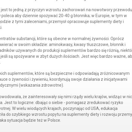
a, jest to jedną z przyczyn wzrostu zachorowań na nowotwory przewod
poleca aby dziennie spożywać 20-40 g błonnika; w Europie, w tym w
zgodzie z tymi zaleceniami, przemysł opracowuje suplementy diety i
i.
tratów substancji, które są obecne w normalnej żywności. Oprócz
wierać w swoim składzie: aminokwasy, kwasy tłuszczowe, błonnik i
ładników używanych do produkcji suplementów bardzo się różnią, niektó
eśli są spożywane w zbyt dużych ilościach. Jest więc bardzo ważne, a
.
ich suplementów, które są bezpieczne i odpowiadają zróżnicowanym
ce o żywności i żywieniu, koordynują swoje działania z inicjatywami
edycznymi (wskazania zdrowotne).
wodowała, że zainteresowały się nimi rządy wielu krajów, widząc w ni
. Jest to logiczne: dbając o siebie - pomagasz zredukować ryzyko
wotnej. W wielu wiodących krajach, poczynając od USA, edukacja
ła do szybkiego wzrostu popytu na suplementy diety i rozwoju przemy
aka sytuacja będzie też w Polsce.