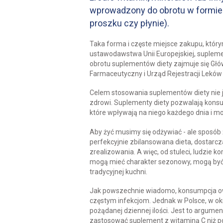
wprowadzony do obrotu w formie 
proszku czy płynie).
Taka forma i częste miejsce zakupu, któr
ustawodawstwa Unii Europejskiej, suplemen
obrotu suplementów diety zajmuje się Głów
Farmaceutyczny i Urząd Rejestracji Leków 
Celem stosowania suplementów diety nie je
zdrowi. Suplementy diety pozwalają konsu
które wpływają na niego każdego dnia i 
Aby żyć musimy się odżywiać - ale sposób ż
perfekcyjnie zbilansowana dieta, dostarc
zrealizowania. A więc, od stuleci, ludzie 
mogą mieć charakter sezonowy, mogą być od
tradycyjnej kuchni.
Jak powszechnie wiadomo, konsumpcja ow
częstym infekcjom. Jednak w Polsce, w o
pożądanej dziennej ilości. Jest to argumen
zastosować suplement z witaminą C niż p