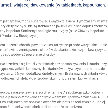
umożliwiającej dawkowanie (w tabletkach, kapsułkach,
ym jest apteka, mogą sugerować związek z lekiem. Tymczasem, w świe
ty diety nie były i nie są traktowane jak leki! W Polsce dopuszczeniem
ny Inspektor Sanitarny i podległe mu urzędy (a nie Główny Inspektor
i Produktów Biobójczych).
st leczenie chorób, powinni z nich korzystać przede wszystkim ludzie
mentowi na zmniejszenie skutków działania takich czynników ryzyka,
mogą spowodować powstanie choroby.
ycia zmienia się i musi zmieniać się też sposób żywienia. Historia uczy,
zająca wszystkich koniecznych składników odżywczych, jest trudna do
korzystali z różnych dodatków dietetycznych. Braki ważnych składników d
biciem ich deficytu w środowisku (np. jod, selen) lub wynikać z
oców i warzyw zawierających witaminę C zapobiega szkorbutowi i
kresie jesienno-zimowym spożycie witaminy C pokrywa zaledwie 40-60
t za zwiększeniem spożycia owoców, ale patrząc realistycznie - lepiej
onosić konsekwencje obniżonej odporności organizmu.