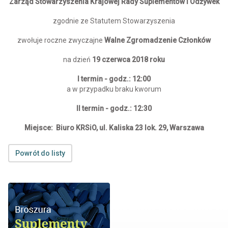
Zarząd Stowarzyszenia Krajowej Rady Suplementów i Odżywek
zgodnie ze Statutem Stowarzyszenia
zwołuje roczne zwyczajne
Walne Zgromadzenie Członków
na dzień
19 czerwca 2018 roku
I termin -
godz.: 12:00
a w przypadku braku kworum
II termin - godz.: 12:30
Miejsce:
Biuro KRSiO, ul. Kaliska 23 lok. 29, Warszawa
Powrót do listy